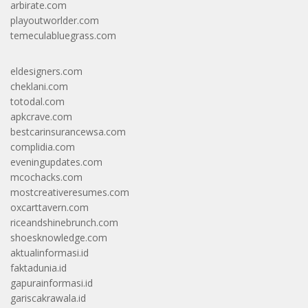
arbirate.com
playoutworlder.com
temeculabluegrass.com
eldesigners.com
cheklani.com
totodal.com
apkcrave.com
bestcarinsurancewsa.com
complidia.com
eveningupdates.com
mcochacks.com
mostcreativeresumes.com
oxcarttavern.com
riceandshinebrunch.com
shoesknowledge.com
aktualinformasi.id
faktadunia.id
gapurainformasi.id
gariscakrawala.id