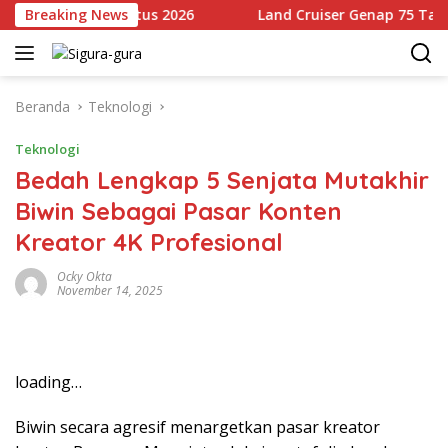
Langsung
Mulai 14 Agustus 2026
Breaking News
Land Cruiser Genap 75 Tahun, T
ke
konten
Beranda
Teknologi
Teknologi
Bedah Lengkap 5 Senjata Mutakhir
Biwin Sebagai Pasar Konten
Kreator 4K Profesional
Ocky Okta
November 14, 2025
loading…
Biwin secara agresif menargetkan pasar kreator