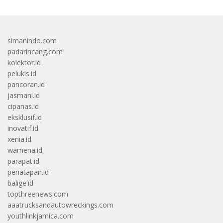
simanindo.com
padarincang.com
kolektor.id
pelukis.id
pancoran.id
jasmani.id
cipanas.id
eksklusif.id
inovatif.id
xenia.id
wamena.id
parapat.id
penatapan.id
balige.id
topthreenews.com
aaatrucksandautowreckings.com
youthlinkjamica.com