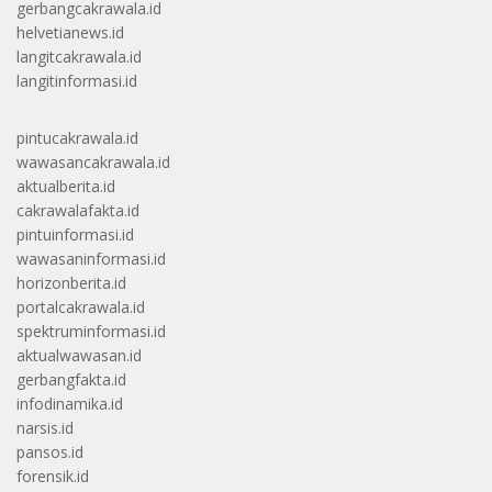
gerbangcakrawala.id
helvetianews.id
langitcakrawala.id
langitinformasi.id
pintucakrawala.id
wawasancakrawala.id
aktualberita.id
cakrawalafakta.id
pintuinformasi.id
wawasaninformasi.id
horizonberita.id
portalcakrawala.id
spektruminformasi.id
aktualwawasan.id
gerbangfakta.id
infodinamika.id
narsis.id
pansos.id
forensik.id