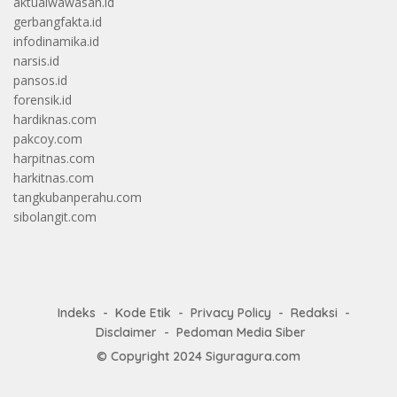
aktualwawasan.id
gerbangfakta.id
infodinamika.id
narsis.id
pansos.id
forensik.id
hardiknas.com
pakcoy.com
harpitnas.com
harkitnas.com
tangkubanperahu.com
sibolangit.com
Indeks
Kode Etik
Privacy Policy
Redaksi
Disclaimer
Pedoman Media Siber
© Copyright 2024
Siguragura.com