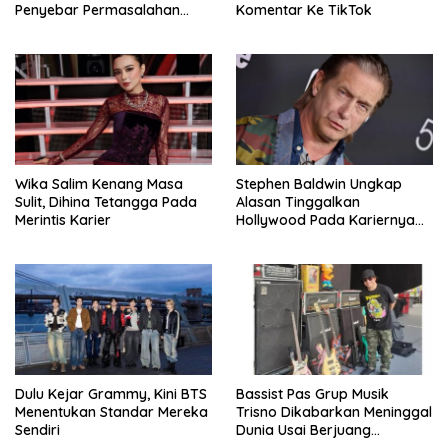
Penyebar Permasalahan
Komentar Ke TikTok
Penyakit Ruben Onsu
Wika Salim Kenang Masa
Stephen Baldwin Ungkap
Sulit, Dihina Tetangga Pada
Alasan Tinggalkan
Merintis Karier
Hollywood Pada Kariernya
Meroket
Dulu Kejar Grammy, Kini BTS
Bassist Pas Grup Musik
Menentukan Standar Mereka
Trisno Dikabarkan Meninggal
Sendiri
Dunia Usai Berjuang
Melawan Komplikasi