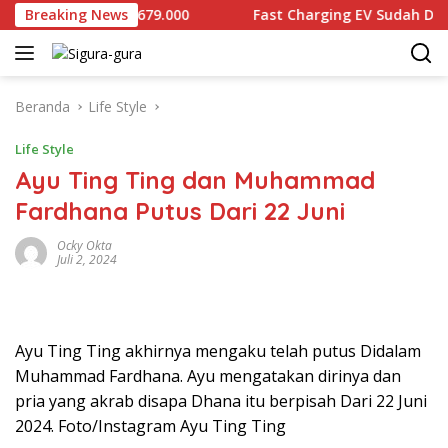
Langsung
m Dijual Rp2.679.000
Breaking News
Fast Charging EV Sudah Diproduks
ke
konten
Beranda
Life Style
Life Style
Ayu Ting Ting dan Muhammad
Fardhana Putus Dari 22 Juni
Ocky Okta
Juli 2, 2024
Ayu Ting Ting akhirnya mengaku telah putus Didalam
Muhammad Fardhana. Ayu mengatakan dirinya dan
pria yang akrab disapa Dhana itu berpisah Dari 22 Juni
2024. Foto/Instagram Ayu Ting Ting