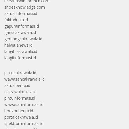
riceandshinebrunch.com
shoesknowledge.com
aktualinformasi.id
faktadunia.id
gapurainformasi.id
gariscakrawala.id
gerbangcakrawala.id
helvetianews.id
langitcakrawala.id
langitinformasi.id
pintucakrawala.id
wawasancakrawala.id
aktualberita.id
cakrawalafakta.id
pintuinformasi.id
wawasaninformasi.id
horizonberita.id
portalcakrawala.id
spektruminformasi.id