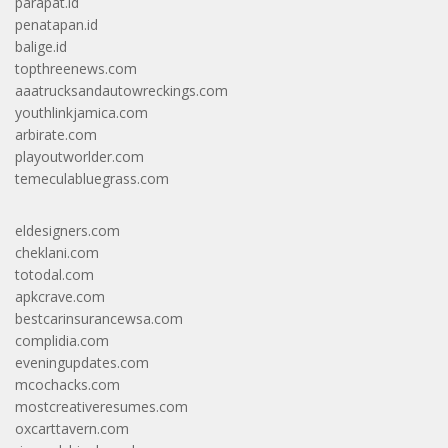
parapat.id
penatapan.id
balige.id
topthreenews.com
aaatrucksandautowreckings.com
youthlinkjamica.com
arbirate.com
playoutworlder.com
temeculabluegrass.com
eldesigners.com
cheklani.com
totodal.com
apkcrave.com
bestcarinsurancewsa.com
complidia.com
eveningupdates.com
mcochacks.com
mostcreativeresumes.com
oxcarttavern.com