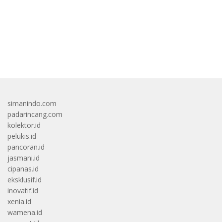
Gangguan
bandar besar starlight princess1000 bagi bonus
simanindo.com
padarincang.com
kolektor.id
pelukis.id
pancoran.id
jasmani.id
cipanas.id
eksklusif.id
inovatif.id
xenia.id
wamena.id