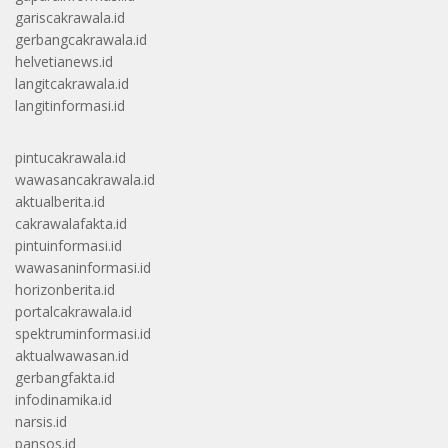
gariscakrawala.id
gerbangcakrawala.id
helvetianews.id
langitcakrawala.id
langitinformasi.id
pintucakrawala.id
wawasancakrawala.id
aktualberita.id
cakrawalafakta.id
pintuinformasi.id
wawasaninformasi.id
horizonberita.id
portalcakrawala.id
spektruminformasi.id
aktualwawasan.id
gerbangfakta.id
infodinamika.id
narsis.id
pansos.id