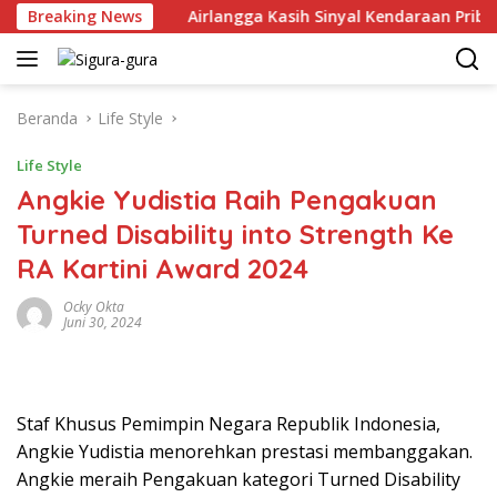
Langsung
uni 2026
Breaking News
Airlangga Kasih Sinyal Kendaraan Pribadi Hybr
ke
konten
Beranda
Life Style
Life Style
Angkie Yudistia Raih Pengakuan
Turned Disability into Strength Ke
RA Kartini Award 2024
Ocky Okta
Juni 30, 2024
Staf Khusus Pemimpin Negara Republik Indonesia,
Angkie Yudistia menorehkan prestasi membanggakan.
Angkie meraih Pengakuan kategori Turned Disability