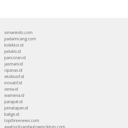
bandar besar starlight princess1000 bagi bonus
simanindo.com
padarincang.com
kolektor.id
pelukis.id
pancoran.id
jasmani.id
cipanas.id
eksklusif.id
inovatif.id
xenia.id
wamena.id
parapat.id
penatapan.id
balige.id
topthreenews.com
aaatrucksandautowreckings.com