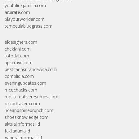
youthlinkjamica.com
arbirate.com
playoutworlder.com
temeculabluegrass.com
eldesigners.com
cheklani.com
totodal.com
apkcrave.com
bestcarinsurancewsa.com
complidia.com
eveningupdates.com
mcochacks.com
mostcreativeresumes.com
oxcarttavern.com
riceandshinebrunch.com
shoesknowledge.com
aktualinformasi.id
faktadunia.id
gapurainformasi.id