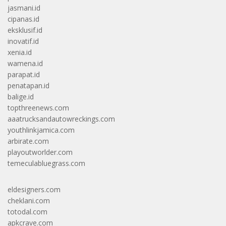
jasmani.id
cipanas.id
eksklusif.id
inovatif.id
xenia.id
wamena.id
parapat.id
penatapan.id
balige.id
topthreenews.com
aaatrucksandautowreckings.com
youthlinkjamica.com
arbirate.com
playoutworlder.com
temeculabluegrass.com
eldesigners.com
cheklani.com
totodal.com
apkcrave.com