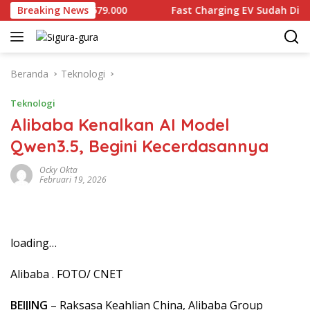
Langsung
 Dijual Rp2.679.000
Breaking News
Fast Charging EV Sudah Diproduksi
ke
konten
Beranda
Teknologi
Teknologi
Alibaba Kenalkan AI Model
Qwen3.5, Begini Kecerdasannya
Ocky Okta
Februari 19, 2026
loading…
Alibaba . FOTO/ CNET
BEIJING
– Raksasa Keahlian China, Alibaba Group