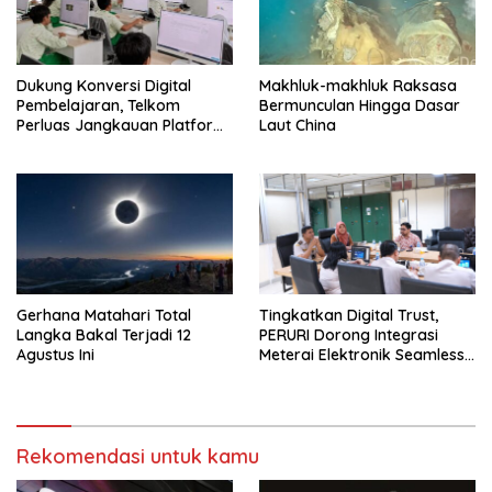
Dukung Konversi Digital
Makhluk-makhluk Raksasa
Pembelajaran, Telkom
Bermunculan Hingga Dasar
Perluas Jangkauan Platform
Laut China
PIJAR Hingga Ratusan Ribu
Siswa
Gerhana Matahari Total
Tingkatkan Digital Trust,
Langka Bakal Terjadi 12
PERURI Dorong Integrasi
Agustus Ini
Meterai Elektronik Seamless
Di Layanan Karantina
Rekomendasi untuk kamu