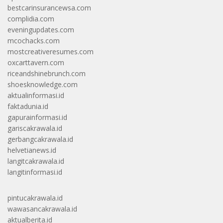
bestcarinsurancewsa.com
complidia.com
eveningupdates.com
mcochacks.com
mostcreativeresumes.com
oxcarttavern.com
riceandshinebrunch.com
shoesknowledge.com
aktualinformasi.id
faktadunia.id
gapurainformasi.id
gariscakrawala.id
gerbangcakrawala.id
helvetianews.id
langitcakrawala.id
langitinformasi.id
pintucakrawala.id
wawasancakrawala.id
aktualberita.id