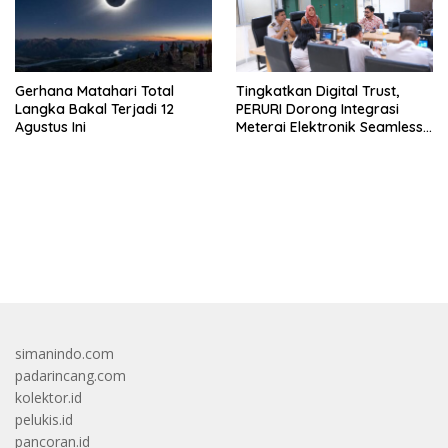
Gerhana Matahari Total
Tingkatkan Digital Trust,
Langka Bakal Terjadi 12
PERURI Dorong Integrasi
Agustus Ini
Meterai Elektronik Seamless
Di Layanan Karantina
bandar besar starlight princess1000 bagi bonus
simanindo.com
padarincang.com
kolektor.id
pelukis.id
pancoran.id