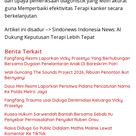
dan upaya pemeriksaan diagonistik yang lebih akurat
guna Memperbaiki efektivitas Terapi kanker secara
berkelanjutan.
Artikel ini disadur –> Sindonews Indonesia News: AI
Dukung Keputusan Terapi Lebih Tepat
Berita Terkait
Fangfang Resmi Laporkan Vicky Prasetyo Yang Berhubungan
Bersama Dugaan Penelantaran Anak Di Bareskrim Polri
Wali Guncang The Sounds Project 2026, Ribuan Penonton Ikut
Bernyanyi
Daus Mini Resmi Laporkan Peristiwa Pidana Pencatutan Nama
Ke Polda Metro Jaya
Fangfang Trauma usai Diduga Diintimidasi Keluarga Vicky
Prasetyo
Kuasa Hukum Sarwendah Bantah Bersama Sebab Itu
Penyebar Permasalahan Penyakit Ruben Onsu
Raisa Diduga Go Public Didalam Mathis Molinie Lewat
Komentar Ke TikTok