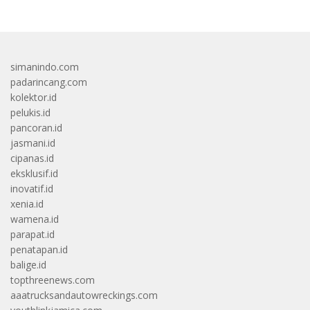
simanindo.com
padarincang.com
kolektor.id
pelukis.id
pancoran.id
jasmani.id
cipanas.id
eksklusif.id
inovatif.id
xenia.id
wamena.id
parapat.id
penatapan.id
balige.id
topthreenews.com
aaatrucksandautowreckings.com