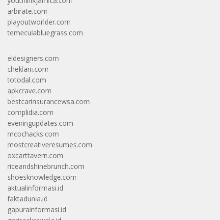
youthlinkjamica.com
arbirate.com
playoutworlder.com
temeculabluegrass.com
eldesigners.com
cheklani.com
totodal.com
apkcrave.com
bestcarinsurancewsa.com
complidia.com
eveningupdates.com
mcochacks.com
mostcreativeresumes.com
oxcarttavern.com
riceandshinebrunch.com
shoesknowledge.com
aktualinformasi.id
faktadunia.id
gapurainformasi.id