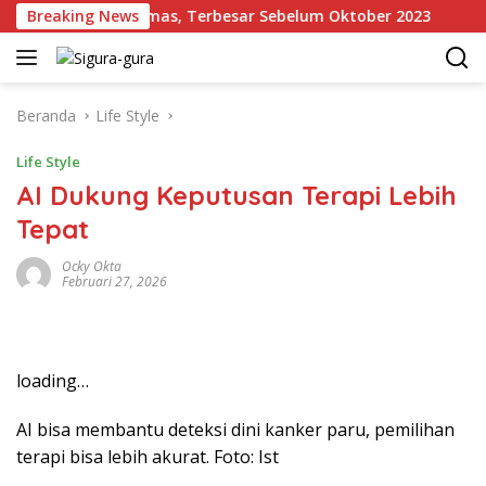
Langsung
Cadangan Emas, Terbesar Sebelum Oktober 2023
Breaking News
Kro
ke
konten
Beranda
Life Style
Life Style
AI Dukung Keputusan Terapi Lebih
Tepat
Ocky Okta
Februari 27, 2026
loading…
AI bisa membantu deteksi dini kanker paru, pemilihan
terapi bisa lebih akurat. Foto: Ist