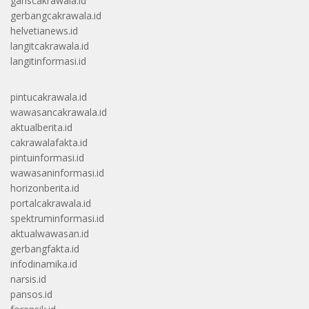
gariscakrawala.id
gerbangcakrawala.id
helvetianews.id
langitcakrawala.id
langitinformasi.id
pintucakrawala.id
wawasancakrawala.id
aktualberita.id
cakrawalafakta.id
pintuinformasi.id
wawasaninformasi.id
horizonberita.id
portalcakrawala.id
spektruminformasi.id
aktualwawasan.id
gerbangfakta.id
infodinamika.id
narsis.id
pansos.id