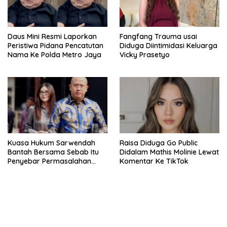
Daus Mini Resmi Laporkan
Fangfang Trauma usai
Peristiwa Pidana Pencatutan
Diduga Diintimidasi Keluarga
Nama Ke Polda Metro Jaya
Vicky Prasetyo
Kuasa Hukum Sarwendah
Raisa Diduga Go Public
Bantah Bersama Sebab Itu
Didalam Mathis Molinie Lewat
Penyebar Permasalahan
Komentar Ke TikTok
Penyakit Ruben Onsu
bandar besar starlight princess1000 bagi bonus