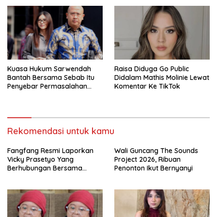
Kuasa Hukum Sarwendah
Raisa Diduga Go Public
Bantah Bersama Sebab Itu
Didalam Mathis Molinie Lewat
Penyebar Permasalahan
Komentar Ke TikTok
Penyakit Ruben Onsu
Rekomendasi untuk kamu
Fangfang Resmi Laporkan
Wali Guncang The Sounds
Vicky Prasetyo Yang
Project 2026, Ribuan
Berhubungan Bersama
Penonton Ikut Bernyanyi
Dugaan Penelantaran Anak
Di Bareskrim Polri