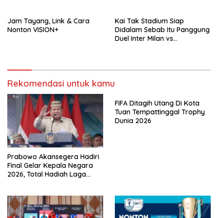
Jadwalnya!
Jam Tayang, Link & Cara
Kai Tak Stadium Siap
Nonton VISION+
Didalam Sebab Itu Panggung
Duel Inter Milan vs
Manchester City, Arena
Terbaik Dunia yang
Mengangkat Nama Hong
Kong
Rekomendasi untuk kamu
FIFA Ditagih Utang Di Kota
Tuan Tempattinggal Trophy
Dunia 2026
Prabowo Akansegera Hadiri
Final Gelar Kepala Negara
2026, Total Hadiah Laga
Tembus Rp15,5 Miliar