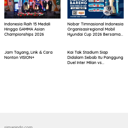
Indonesia Raih 15 Medali
Nobar Timnasional Indonesia
Hingga GAMMA Asian
Organisasiregional Mobil
Championships 2026
Hyundai Cup 2026 Bersama
VISION+ Di Meikarta, Catat
Jadwalnya!
Jam Tayang, Link & Cara
Kai Tak Stadium Siap
Nonton VISION+
Didalam Sebab Itu Panggung
Duel Inter Milan vs
Manchester City, Arena
Terbaik Dunia yang
Mengangkat Nama Hong
Kong
bandar besar starlight princess1000 bagi bonus
simanindo.com