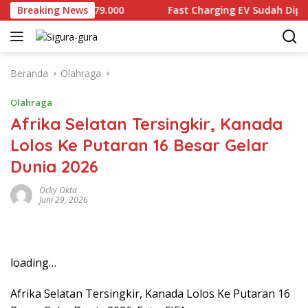
Langsung
 Dijual Rp2.679.000
Breaking News
Fast Charging EV Sudah Diproduksi
ke
konten
Beranda
Olahraga
Olahraga
Afrika Selatan Tersingkir, Kanada
Lolos Ke Putaran 16 Besar Gelar
Dunia 2026
Ocky Okta
Juni 29, 2026
loading…
Afrika Selatan Tersingkir, Kanada Lolos Ke Putaran 16