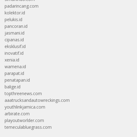
padarincang.com
kolektor.id
pelukis.id
pancoran.id
jasmani.id
cipanas.id
eksklusif.id
inovatif.id
xenia.id
wamena.id
parapat.id
penatapan.id
balige.id
topthreenews.com
aaatrucksandautowreckings.com
youthlinkjamica.com
arbirate.com
playoutworlder.com
temeculabluegrass.com