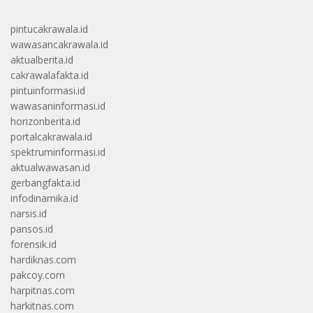
pintucakrawala.id
wawasancakrawala.id
aktualberita.id
cakrawalafakta.id
pintuinformasi.id
wawasaninformasi.id
horizonberita.id
portalcakrawala.id
spektruminformasi.id
aktualwawasan.id
gerbangfakta.id
infodinamika.id
narsis.id
pansos.id
forensik.id
hardiknas.com
pakcoy.com
harpitnas.com
harkitnas.com