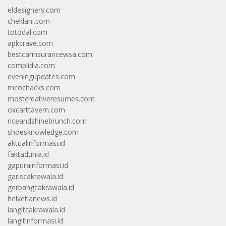
eldesigners.com
cheklani.com
totodal.com
apkcrave.com
bestcarinsurancewsa.com
complidia.com
eveningupdates.com
mcochacks.com
mostcreativeresumes.com
oxcarttavern.com
riceandshinebrunch.com
shoesknowledge.com
aktualinformasi.id
faktadunia.id
gapurainformasi.id
gariscakrawala.id
gerbangcakrawala.id
helvetianews.id
langitcakrawala.id
langitinformasi.id