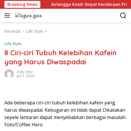
Langsung
uni 2026
Breaking News
Airlangga Kasih Sinyal Kendaraan Pribadi Hybr
ke
konten
Beranda
Life Style
Life Style
8 Ciri-ciri Tubuh Kelebihan Kafein
yang Harus Diwaspadai
Ocky Okta
Juli 1, 2024
Ada beberapa ciri-ciri tubuh kelebihan kafein yang
harus diwaspadai. Kebugaran ini tidak dapat Dikatakan
sepele lantaran dapat menyebabkan berbagai masalah.
Foto/Coffee Hero