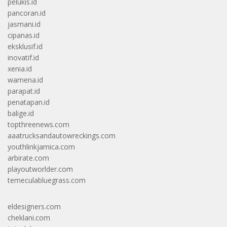
pelukis.id
pancoran.id
jasmani.id
cipanas.id
eksklusif.id
inovatif.id
xenia.id
wamena.id
parapat.id
penatapan.id
balige.id
topthreenews.com
aaatrucksandautowreckings.com
youthlinkjamica.com
arbirate.com
playoutworlder.com
temeculabluegrass.com
eldesigners.com
cheklani.com