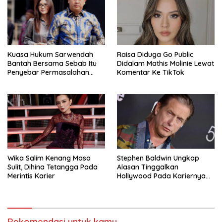
Kuasa Hukum Sarwendah
Raisa Diduga Go Public
Bantah Bersama Sebab Itu
Didalam Mathis Molinie Lewat
Penyebar Permasalahan
Komentar Ke TikTok
Penyakit Ruben Onsu
Wika Salim Kenang Masa
Stephen Baldwin Ungkap
Sulit, Dihina Tetangga Pada
Alasan Tinggalkan
Merintis Karier
Hollywood Pada Kariernya
Meroket
Rekomendasi untuk kamu