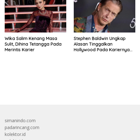
Wika Salim Kenang Masa
Stephen Baldwin Ungkap
Sulit, Dihina Tetangga Pada
Alasan Tinggalkan
Merintis Karier
Hollywood Pada Kariernya
Meroket
bandar besar starlight princess1000 bagi bonus
simanindo.com
padarincang.com
kolektor.id