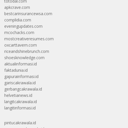
totodal.com
apkcrave.com
bestcarinsurancewsa.com
complidia.com
eveningupdates.com
mcochacks.com
mostcreativeresumes.com
oxcarttavern.com
riceandshinebrunch.com
shoesknowledge.com
aktualinformasi.id
faktadunia.id
gapurainformasi.id
gariscakrawala.id
gerbangcakrawala.id
helvetianews.id
langitcakrawala.id
langitinformasi.id
pintucakrawala.id