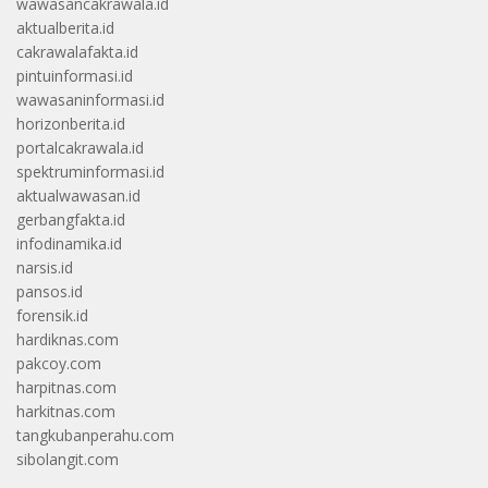
wawasancakrawala.id
aktualberita.id
cakrawalafakta.id
pintuinformasi.id
wawasaninformasi.id
horizonberita.id
portalcakrawala.id
spektruminformasi.id
aktualwawasan.id
gerbangfakta.id
infodinamika.id
narsis.id
pansos.id
forensik.id
hardiknas.com
pakcoy.com
harpitnas.com
harkitnas.com
tangkubanperahu.com
sibolangit.com